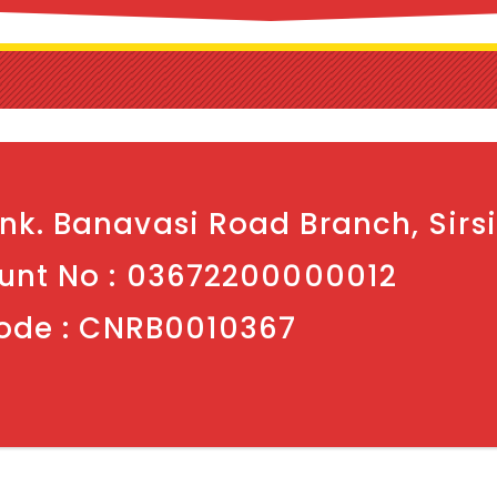
k. Banavasi Road Branch, Sirsi
unt No : 03672200000012
ode : CNRB0010367