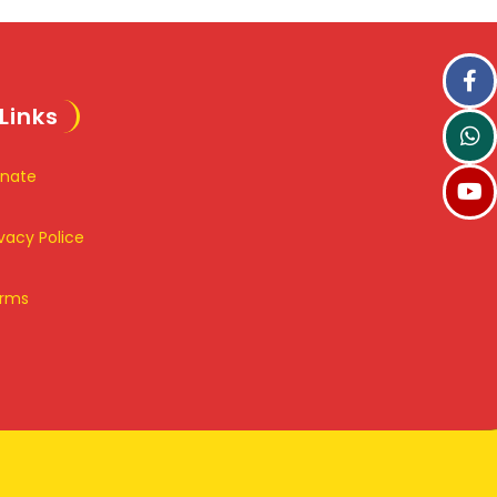
Links
nate
ivacy Police
rms