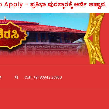
 Apply -
ಪ್ರತಿಭಾ ಪುರಸ್ಕಾರಕ್ಕೆ ಅರ್ಜಿ ಆಹ್ವ
s
Call : +91 83842 26360