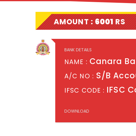
AMOUNT :
6001
RS
BANK DETAILS
Canara Ban
NAME :
S/B Acco
A/C NO :
IFSC C
IFSC CODE :
DOWNLOAD