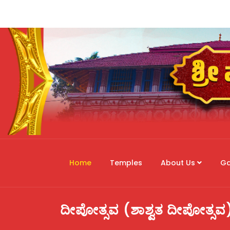
Home
Temples
About Us
Ga
ದೀಪೋತ್ಸವ (ಶಾಶ್ವತ ದೀಪೋತ್ಸ