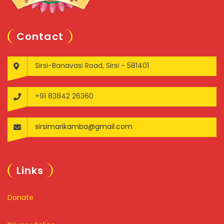
Contact
Sirsi-Banavasi Road, Sirsi - 581401
+91 83842 26360
sirsimarikamba@gmail.com
Links
Donate