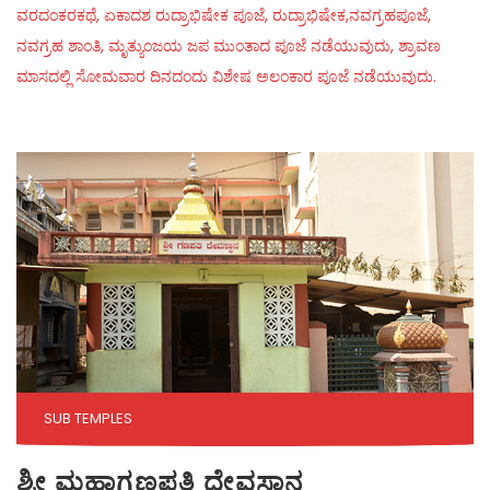
ವರದಂಕರಕಥೆ, ಏಕಾದಶ ರುದ್ರಾಭಿಷೇಕ ಪೂಜೆ, ರುದ್ರಾಭಿಷೇಕ,ನವಗ್ರಹಪೂಜೆ,
ನವಗ್ರಹ ಶಾಂತಿ, ಮೃತ್ಯುಂಜಯ ಜಪ ಮುಂತಾದ ಪೂಜೆ ನಡೆಯುವುದು, ಶ್ರಾವಣ
ಮಾಸದಲ್ಲಿ ಸೋಮವಾರ ದಿನದಂದು ವಿಶೇಷ ಅಲಂಕಾರ ಪೂಜೆ ನಡೆಯುವುದು.
SUB TEMPLES
ಶ್ರೀ ಮಹಾಗಣಪತಿ ದೇವಸ್ಥಾನ