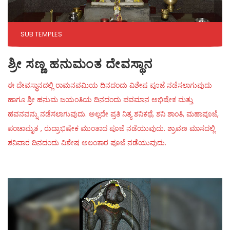
SUB TEMPLES
ಶ್ರೀ ಸಣ್ಣ ಹನುಮಂತ ದೇವಸ್ಥಾನ
ಈ ದೇವಸ್ಥಾನದಲ್ಲಿ ರಾಮನವಮಿಯ ದಿನದಂದು ವಿಶೇಷ ಪೂಜೆ ನಡೆಸಲಾಗುವುದು
ಹಾಗೂ ಶ್ರೀ ಹನುಮ ಜಯಂತಿಯ ದಿನದಂದು ಪವಮಾನ ಅಭಿಷೇಕ ಮತ್ತು
ಹವನವನ್ನು ನಡೆಸಲಾಗುವುದು. ಅಲ್ಲದೇ ಪ್ರತಿ ನಿತ್ಯ ಶನಿಕಥೆ, ಶನಿ ಶಾಂತಿ, ಮಹಾಪೂಜೆ,
ಪಂಚಾಮೃತ , ರುದ್ರಾಭಿಷೇಕ ಮುಂತಾದ ಪೂಜೆ ನಡೆಯುವುದು. ಶ್ರಾವಣ ಮಾಸದಲ್ಲಿ
ಶನಿವಾರ ದಿನದಂದು ವಿಶೇಷ ಅಲಂಕಾರ ಪೂಜೆ ನಡೆಯುವುದು.