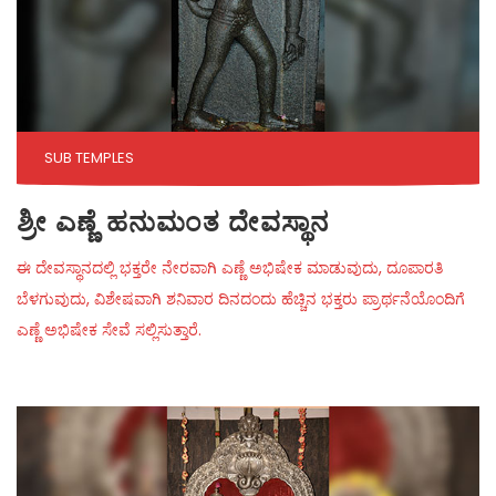
SUB TEMPLES
ಶ್ರೀ ಎಣ್ಣೆ ಹನುಮಂತ ದೇವಸ್ಥಾನ
ಈ ದೇವಸ್ಥಾನದಲ್ಲಿ ಭಕ್ತರೇ ನೇರವಾಗಿ ಎಣ್ಣೆ ಅಭಿಷೇಕ ಮಾಡುವುದು, ದೂಪಾರತಿ
ಬೆಳಗುವುದು, ವಿಶೇಷವಾಗಿ ಶನಿವಾರ ದಿನದಂದು ಹೆಚ್ಚಿನ ಭಕ್ತರು ಪ್ರಾರ್ಥನೆಯೊಂದಿಗೆ
ಎಣ್ಣೆ ಅಭಿಷೇಕ ಸೇವೆ ಸಲ್ಲಿಸುತ್ತಾರೆ.