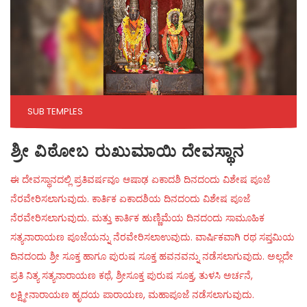
SUB TEMPLES
ಶ್ರೀ ವಿಠೋಬ ರುಖುಮಾಯಿ ದೇವಸ್ಥಾನ
ಈ ದೇವಸ್ಥಾನದಲ್ಲಿ ಪ್ರತಿವರ್ಷವೂ ಆಷಾಢ ಏಕಾದಶಿ ದಿನದಂದು ವಿಶೇಷ ಪೂಜೆ
ನೆರವೇರಿಸಲಾಗುವುದು. ಕಾರ್ತಿಕ ಏಕಾದಶಿಯ ದಿನದಂದು ವಿಶೇಷ ಪೂಜೆ
ನೆರವೇರಿಸಲಾಗುವುದು. ಮತ್ತು ಕಾರ್ತಿಕ ಹುಣ್ಣಿಮೆಯ ದಿನದಂದು ಸಾಮೂಹಿಕ
ಸತ್ಯನಾರಾಯಣ ಪೂಜೆಯನ್ನು ನೆರವೇರಿಸಲಾಉವುದು. ವಾರ್ಷಿಕವಾಗಿ ರಥ ಸಪ್ತಮಿಯ
ದಿನದಂದು ಶ್ರೀ ಸೂಕ್ತ ಹಾಗೂ ಪುರುಷ ಸೂಕ್ತ ಹವನವನ್ನು ನಡೆಸಲಾಗುವುದು. ಅಲ್ಲದೇ
ಪ್ರತಿ ನಿತ್ಯ ಸತ್ಯನಾರಾಯಣ ಕಥೆ, ಶ್ರೀಸೂಕ್ತ ಪುರುಷ ಸೂಕ್ತ, ತುಳಸಿ ಅರ್ಚನೆ,
ಲಕ್ಷ್ಮೀನಾರಾಯಣ ಹೃದಯ ಪಾರಾಯಣ, ಮಹಾಪೂಜೆ ನಡೆಸಲಾಗುವುದು.