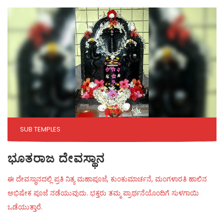
SUB TEMPLES
ಭೂತರಾಜ ದೇವಸ್ಥಾನ
ಈ ದೇವಸ್ಥಾನದಲ್ಲಿ ಪ್ರತಿ ನಿತ್ಯ ಮಹಾಪೂಜೆ, ಕುಂಕುಮಾರ್ಚನೆ, ಮಂಗಳಾರತಿ ಹಾಲಿನ
ಅಭಿಷೇಕ ಪೂಜೆ ನಡೆಯುವುದು. ಭಕ್ತರು ತಮ್ಮ ಪ್ರಾರ್ಥನೆಯೊಂದಿಗೆ ಸುಳಗಾಯಿ
ಒಡೆಯುತ್ತಾರೆ.