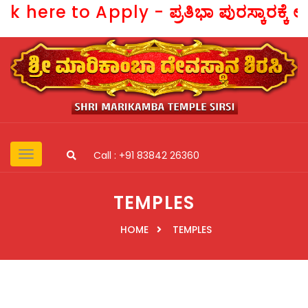
here to Apply -
ಪ್ರತಿಭಾ ಪುರಸ್ಕಾರಕ್ಕೆ ಅ
Call : +91 83842 26360
TEMPLES
HOME
TEMPLES