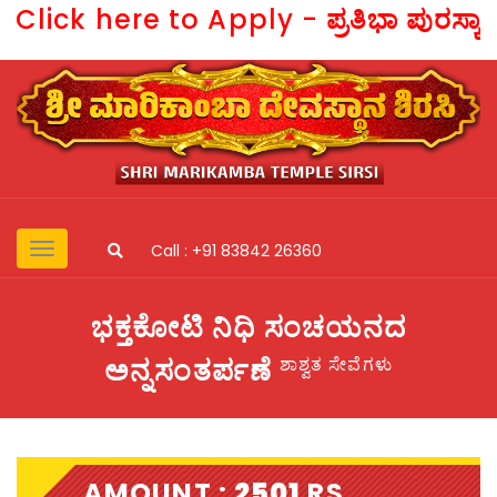
Click here to Apply -
ಪ್ರತಿಭಾ ಪುರಸ್ಕ
Call : +91 83842 26360
ಭಕ್ತಕೋಟಿ ನಿಧಿ ಸಂಚಯನದ
ಅನ್ನಸಂತರ್ಪಣೆ
ಶಾಶ್ವತ ಸೇವೆಗಳು
AMOUNT :
2501
RS