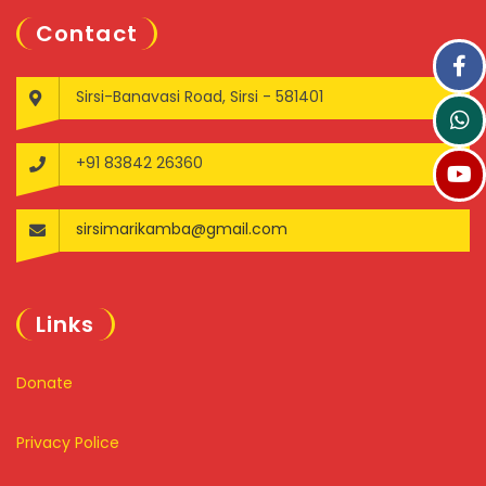
Contact
Sirsi-Banavasi Road, Sirsi - 581401
+91 83842 26360
sirsimarikamba@gmail.com
Links
Donate
Privacy Police